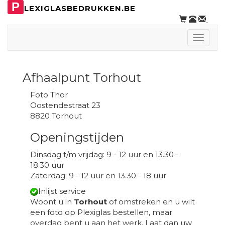
P
LEXIGLASBEDRUKKEN.BE
Toggle
naviga
Afhaalpunt Torhout
Foto Thor
Oostendestraat 23
8820 Torhout
Openingstijden
Dinsdag t/m vrijdag: 9 - 12 uur en 13.30 -
18.30 uur
Zaterdag: 9 - 12 uur en 13.30 - 18 uur
Inlijst service
Woont u in
Torhout
of omstreken en u wilt
een foto op Plexiglas bestellen, maar
overdag bent u aan het werk. Laat dan uw