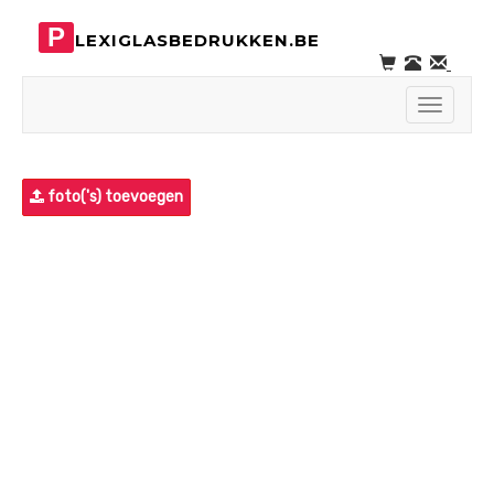
P
LEXIGLASBEDRUKKEN.BE
Toggle
navigati
foto('s) toevoegen